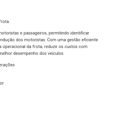
rota.
otoristas e passageiros, permitindo identificar
condução dos motoristas. Com uma gestão eficiente
ia operacional da frota, reduzir os custos com
melhor desempenho dos veículos.
lerações
or