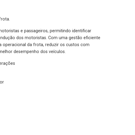
rota.
otoristas e passageiros, permitindo identificar
condução dos motoristas. Com uma gestão eficiente
ia operacional da frota, reduzir os custos com
melhor desempenho dos veículos.
lerações
or