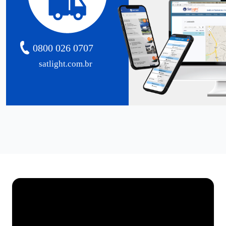
0800 026 0707
satlight.com.br