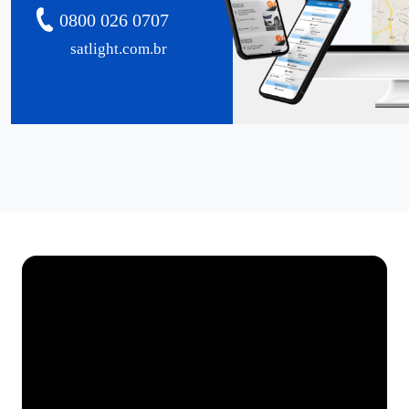
0800 026 0707
satlight.com.br