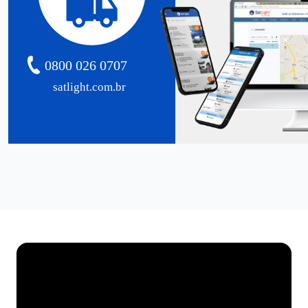
0800 026 0707
satlight.com.br