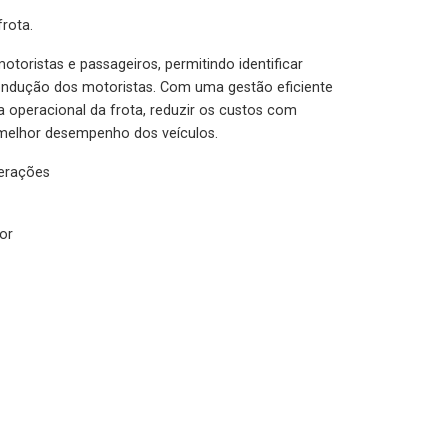
rota.
otoristas e passageiros, permitindo identificar
condução dos motoristas. Com uma gestão eficiente
ia operacional da frota, reduzir os custos com
melhor desempenho dos veículos.
lerações
or