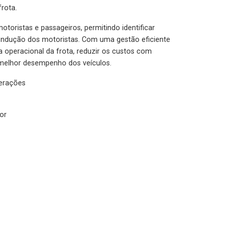
rota.
otoristas e passageiros, permitindo identificar
condução dos motoristas. Com uma gestão eficiente
ia operacional da frota, reduzir os custos com
melhor desempenho dos veículos.
lerações
or