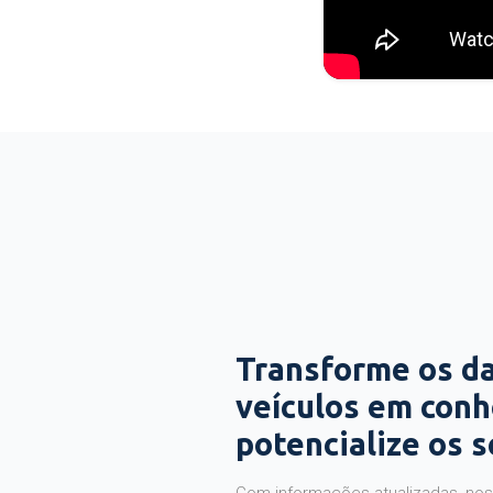
Transforme os d
veículos em con
potencialize os 