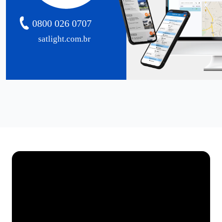
0800 026 0707
satlight.com.br