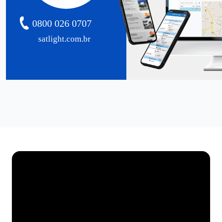
0800 026 0707
satlight.com.br