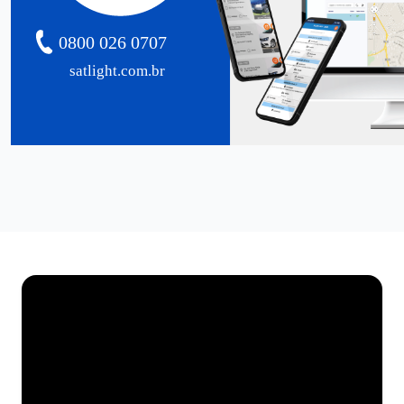
0800 026 0707
satlight.com.br