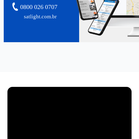
0800 026 0707
satlight.com.br