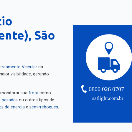
cio
ente), São
treamento Veicular
da
aior visibilidade, gerando
0800 026 0707
 monitorar sua
frota
como
satlight.com.br
 pesadas
ou outros tipos de
es de energia
e
semirreboques
.