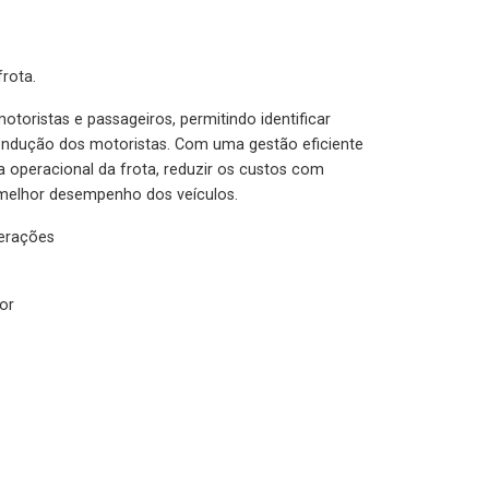
rota.
otoristas e passageiros, permitindo identificar
condução dos motoristas. Com uma gestão eficiente
ia operacional da frota, reduzir os custos com
melhor desempenho dos veículos.
lerações
or