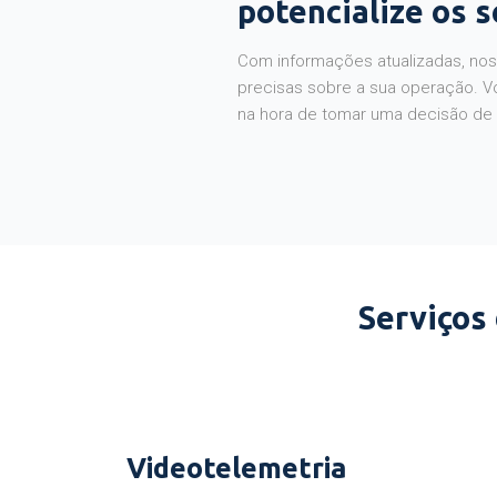
potencialize os 
Com informações atualizadas, noss
precisas sobre a sua operação. V
na hora de tomar uma decisão de
Serviços
Videotelemetria