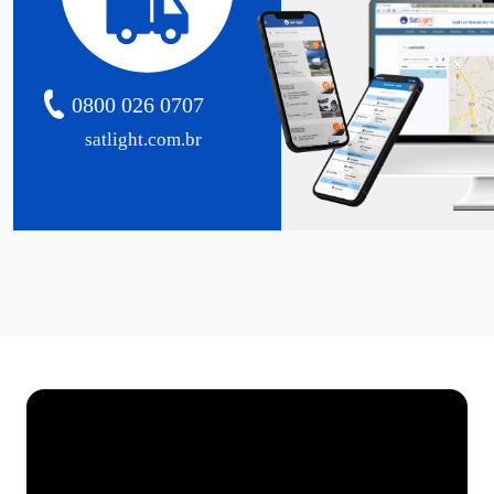
0800 026 0707
satlight.com.br