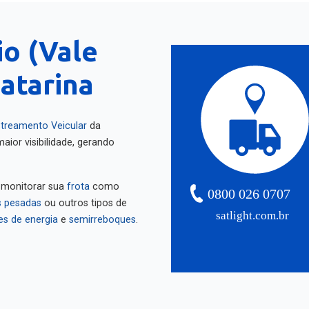
io (Vale
Catarina
treamento Veicular
da
aior visibilidade, gerando
 monitorar sua
frota
como
0800 026 0707
 pesadas
ou outros tipos de
satlight.com.br
es de energia
e
semirreboques
.