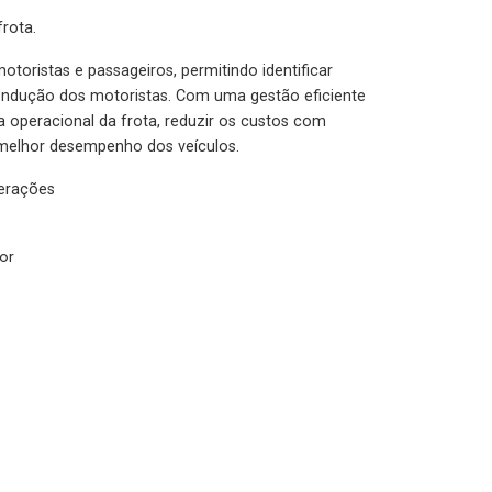
rota.
otoristas e passageiros, permitindo identificar
condução dos motoristas. Com uma gestão eficiente
ia operacional da frota, reduzir os custos com
melhor desempenho dos veículos.
lerações
or