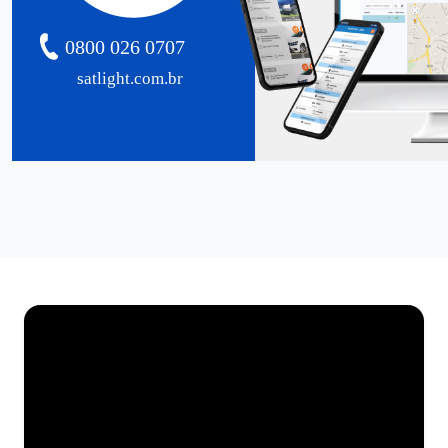
0800 026 0707
satlight.com.br