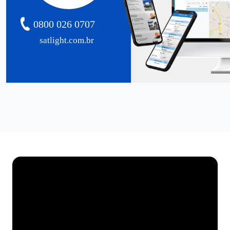
0800 026 0707
satlight.com.br