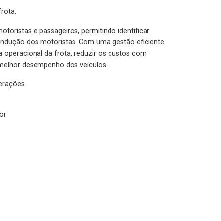
rota.
otoristas e passageiros, permitindo identificar
condução dos motoristas. Com uma gestão eficiente
ia operacional da frota, reduzir os custos com
melhor desempenho dos veículos.
lerações
or