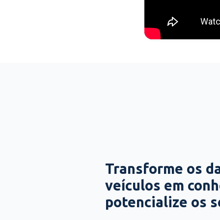
Transforme os d
veículos em con
potencialize os 