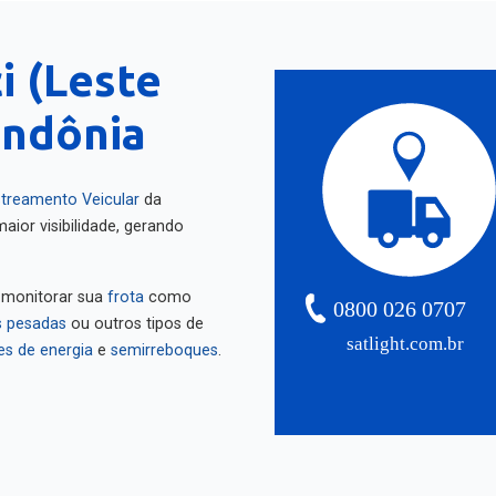
i (Leste
ondônia
treamento Veicular
da
aior visibilidade, gerando
 monitorar sua
frota
como
0800 026 0707
 pesadas
ou outros tipos de
satlight.com.br
es de energia
e
semirreboques
.