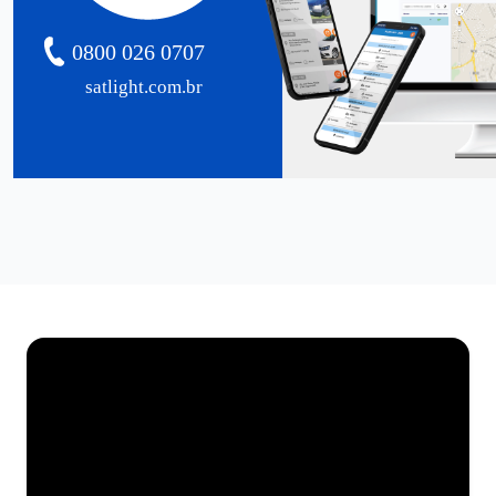
0800 026 0707
satlight.com.br