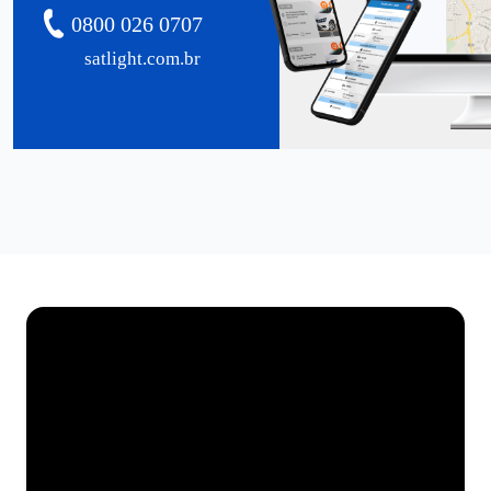
0800 026 0707
satlight.com.br