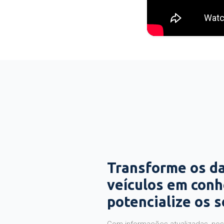
Transforme os d
veículos em con
potencialize os 