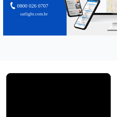
0800 026 0707
satlight.com.br