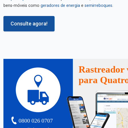
bens-móveis como
geradores de energia
e
semirreboques
.
Consulte agora!
Rastreador 
para Quatro
0800 026 0707