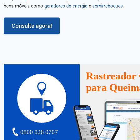
bens-móveis como
geradores de energia
e
semirreboques
.
Consulte agora!
Rastreador 
para Queim
0800 026 0707