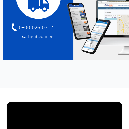
0800 026 0707
satlight.com.br