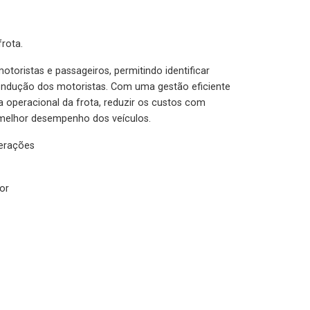
rota.
otoristas e passageiros, permitindo identificar
condução dos motoristas. Com uma gestão eficiente
ia operacional da frota, reduzir os custos com
melhor desempenho dos veículos.
lerações
or