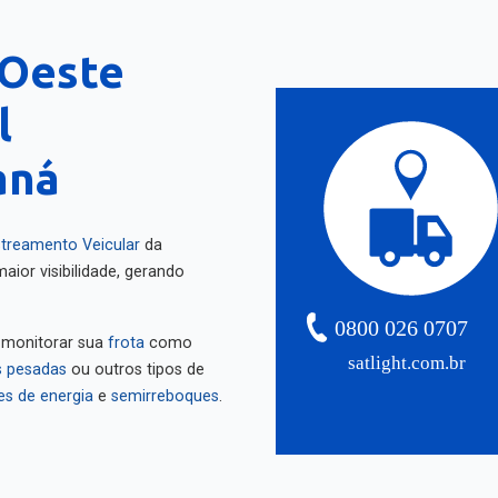
'Oeste
l
aná
treamento Veicular
da
aior visibilidade, gerando
0800 026 0707
 monitorar sua
frota
como
satlight.com.br
 pesadas
ou outros tipos de
es de energia
e
semirreboques
.