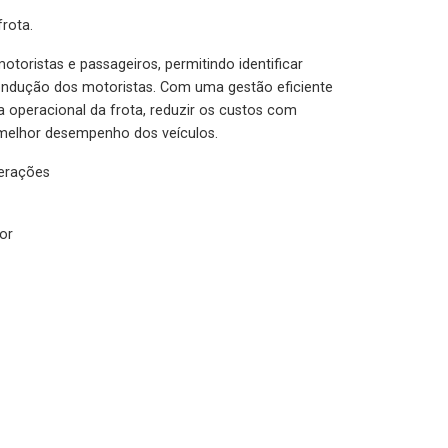
rota.
otoristas e passageiros, permitindo identificar
condução dos motoristas. Com uma gestão eficiente
ia operacional da frota, reduzir os custos com
melhor desempenho dos veículos.
lerações
or