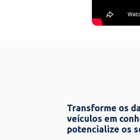
Transforme os d
veículos em con
potencialize os 