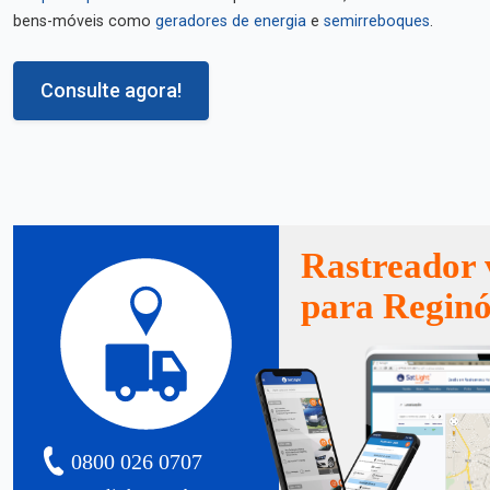
bens-móveis como
geradores de energia
e
semirreboques
.
Consulte agora!
Rastreador 
para Reginó
0800 026 0707