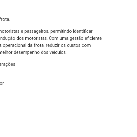
rota.
otoristas e passageiros, permitindo identificar
condução dos motoristas. Com uma gestão eficiente
ia operacional da frota, reduzir os custos com
melhor desempenho dos veículos.
lerações
or