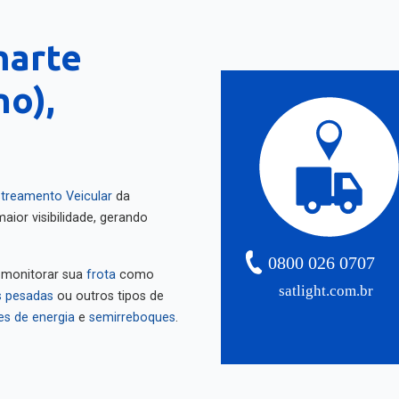
marte
no),
treamento Veicular
da
aior visibilidade, gerando
0800 026 0707
 monitorar sua
frota
como
satlight.com.br
 pesadas
ou outros tipos de
es de energia
e
semirreboques
.