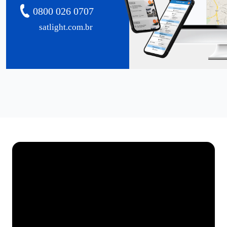
0800 026 0707
satlight.com.br