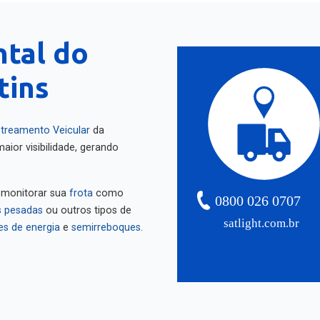
ntal do
tins
treamento Veicular
da
aior visibilidade, gerando
 monitorar sua
frota
como
0800 026 0707
 pesadas
ou outros tipos de
satlight.com.br
es de energia
e
semirreboques
.