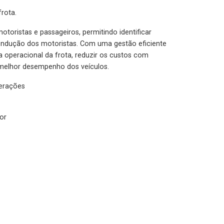
rota.
otoristas e passageiros, permitindo identificar
condução dos motoristas. Com uma gestão eficiente
ia operacional da frota, reduzir os custos com
melhor desempenho dos veículos.
lerações
or