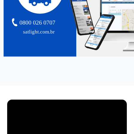
0800 026 0707
satlight.com.br