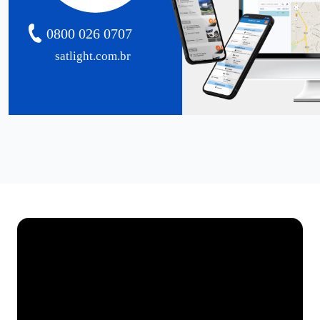
0800 026 0707
satlight.com.br