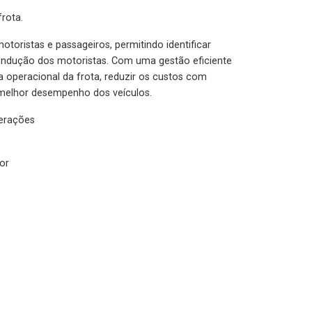
rota.
otoristas e passageiros, permitindo identificar
condução dos motoristas. Com uma gestão eficiente
ia operacional da frota, reduzir os custos com
melhor desempenho dos veículos.
lerações
or