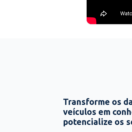
Transforme os d
veículos em con
potencialize os 