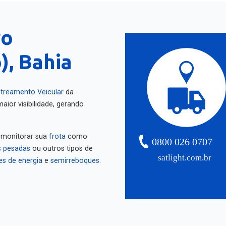
ro
), Bahia
treamento Veicular
da
aior visibilidade, gerando
 monitorar sua
frota
como
0800 026 0707
 pesadas
ou outros tipos de
satlight.com.br
es de energia
e
semirreboques
.