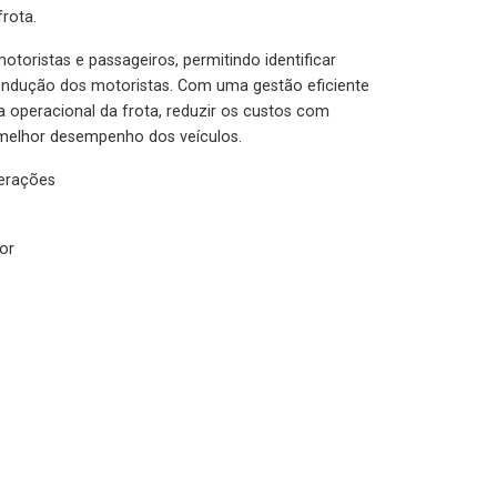
rota.
otoristas e passageiros, permitindo identificar
condução dos motoristas. Com uma gestão eficiente
ia operacional da frota, reduzir os custos com
melhor desempenho dos veículos.
lerações
or