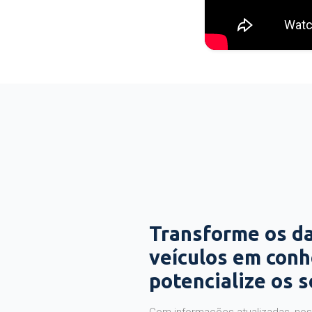
Transforme os d
veículos em con
potencialize os 