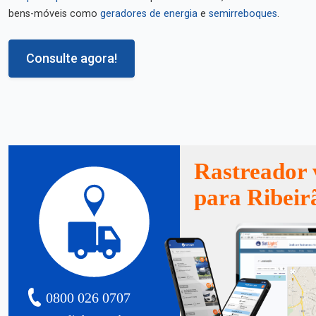
bens-móveis como
geradores de energia
e
semirreboques
.
Consulte agora!
Rastreador 
para Ribeir
0800 026 0707