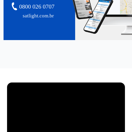
0800 026 0707
satlight.com.br