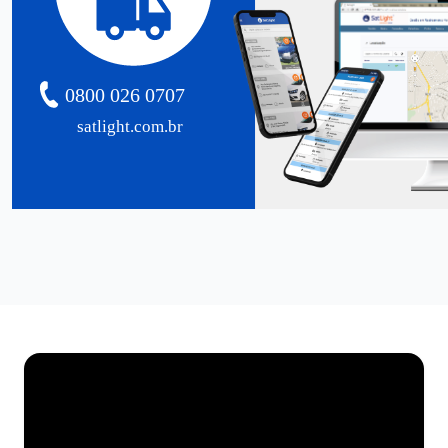
0800 026 0707
satlight.com.br