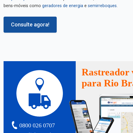
bens-móveis como
geradores de energia
e
semirreboques
.
Consulte agora!
Rastreador 
para Rio B
0800 026 0707