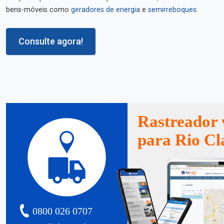
bens-móveis como
geradores de energia
e
semirreboques
.
Consulte agora!
Rastreador 
para Rio Cl
0800 026 0707