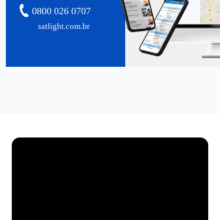
0800 026 0707
satlight.com.br