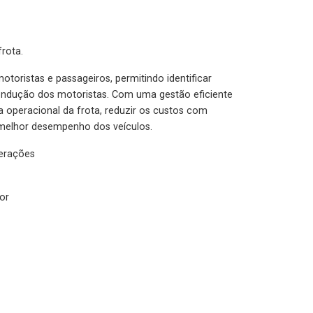
rota.
otoristas e passageiros, permitindo identificar
condução dos motoristas. Com uma gestão eficiente
ia operacional da frota, reduzir os custos com
melhor desempenho dos veículos.
lerações
or