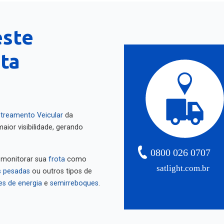
este
nta
treamento Veicular
da
aior visibilidade, gerando
0800 026 0707
 monitorar sua
frota
como
satlight.com.br
 pesadas
ou outros tipos de
es de energia
e
semirreboques
.