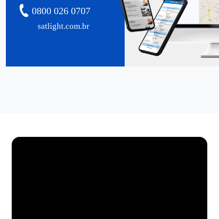
0800 026 0707
satlight.com.br