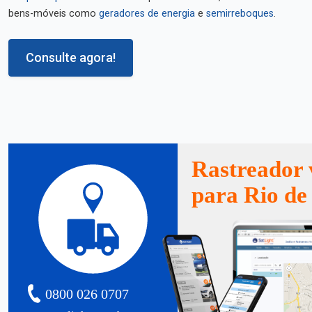
bens-móveis como
geradores de energia
e
semirreboques
.
Consulte agora!
Rastreador 
para Rio de
0800 026 0707