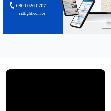
0800 026 0707
satlight.com.br