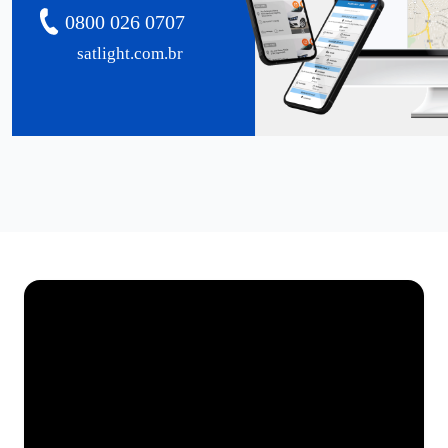
0800 026 0707
satlight.com.br