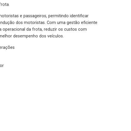
rota.
otoristas e passageiros, permitindo identificar
condução dos motoristas. Com uma gestão eficiente
ia operacional da frota, reduzir os custos com
melhor desempenho dos veículos.
lerações
or