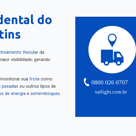
dental do
tins
treamento Veicular
da
aior visibilidade, gerando
 monitorar sua
frota
como
0800 026 0707
 pesadas
ou outros tipos de
satlight.com.br
es de energia
e
semirreboques
.