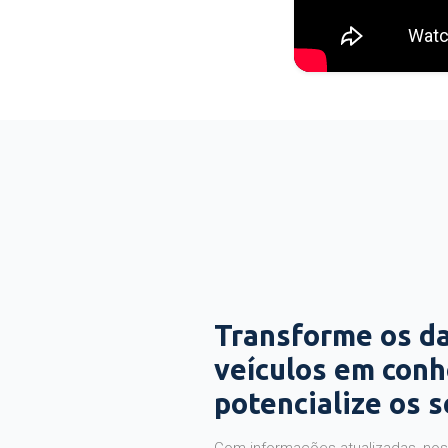
Transforme os d
veículos em con
potencialize os 