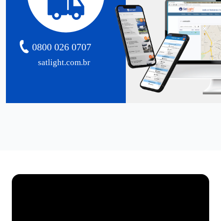
0800 026 0707
satlight.com.br