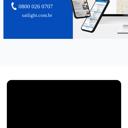
0800 026 0707
satlight.com.br