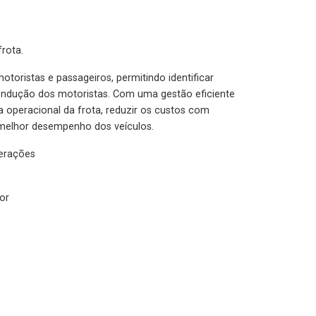
rota.
otoristas e passageiros, permitindo identificar
condução dos motoristas. Com uma gestão eficiente
ia operacional da frota, reduzir os custos com
melhor desempenho dos veículos.
lerações
or