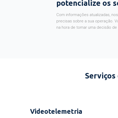
potencialize os 
Com informações atualizadas, noss
precisas sobre a sua operação. V
na hora de tomar uma decisão de
Serviços
Videotelemetria