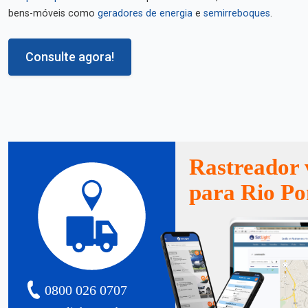
bens-móveis como
geradores de energia
e
semirreboques
.
Consulte agora!
Rastreador 
para Rio P
0800 026 0707